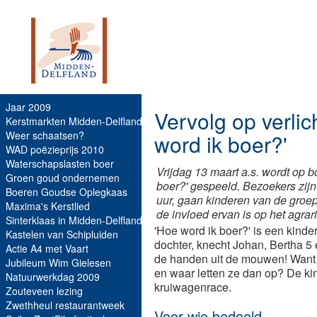
Jaar 2009
Vervolg op verlic
Kerstmarkten Midden-Delfland
Weer schaatsen?
word ik boer?'
WAD poëzieprijs 2010
Waterschapslasten boer
Vrijdag 13 maart a.s. wordt op 
Groen goud ondernemen
boer?' gespeeld. Bezoekers zijn
Boeren Goudse Oplegkaas
uur, gaan kinderen van de groe
Maxima's Kerstlied
de invloed ervan is op het agrar
Sinterklaas in Midden-Delfland
'Hoe word ik boer?' is een kinde
Kastelen van Schipluiden
dochter, knecht Johan, Bertha 5 
Actie A4 met Vaart
de handen uit de mouwen! Want h
Jubileum Wim Gielesen
en waar letten ze dan op? De ki
Natuurwerkdag 2009
kruiwagenrace.
Zouteveen lezing
Zwethheul restaurantweek
Voor wie bedoeld