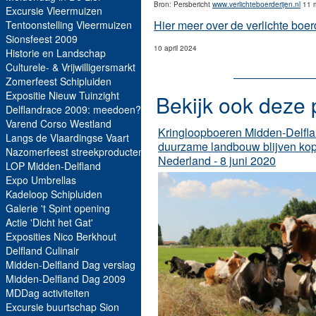
Bron: Persbericht
www.verlichteboerderijen.nl
11 m
Excursie Vleermuizen
Hier meer over de verlichte boer
Tentoonstelling Vleermuizen
Sionsfeest 2009
10 april 2024
Historie en Landschap
Culturele- & Vrijwilligersmarkt
Zomerfeest Schipluiden
Expositie Nieuw Tuinzight
Bekijk ook deze 
Delflandrace 2009: meedoen?
Varend Corso Westland
Kringloopboeren Midden-Delfla
Langs de Vlaardingse Vaart
duurzame landbouw blijven kop
Nazomerfeest streekproducten
Nederland - 8 juni 2020
LOP Midden-Delfland
Expo Umbrellas
Kadeloop Schipluiden
Galerie 't Spint opening
Actie 'Dicht het Gat'
Exposities Nico Berkhout
Delfland Culinair
Midden-Delfland Dag verslag
Midden-Delfland Dag 2009
MDDag activiteiten
Excursie buurtschap Sion