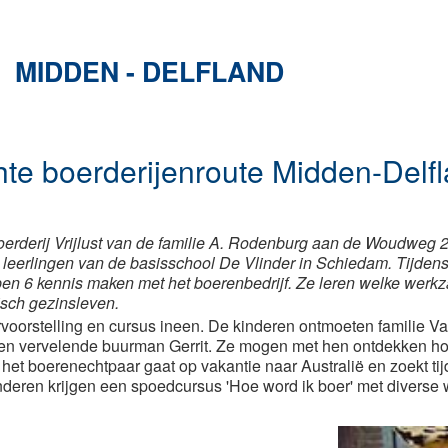
MIDDEN - DELFLAND
hte boerderijenroute Midden-Delfl
boerderij Vrijlust van de familie A. Rodenburg aan de Woudweg 
 leerlingen van de basisschool De Vlinder in Schiedam. Tijdens
pen 6 kennis maken met het boerenbedrijf. Ze leren welke wer
isch gezinsleven.
rvoorstelling en cursus ineen. De kinderen ontmoeten familie V
en vervelende buurman Gerrit. Ze mogen met hen ontdekken hoe he
et boerenechtpaar gaat op vakantie naar Australië en zoekt tij
nderen krijgen een spoedcursus 'Hoe word ik boer' met diverse 