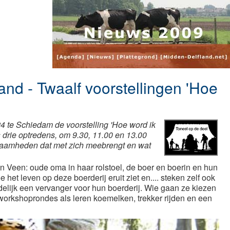
and - Twaalf voorstellingen 'Hoe
24 te Schiedam de voorstelling 'Hoe word ik
 drie optredens, om 9.30, 11.00 en 13.00
kzaamheden dat met zich meebrengt en wat
an Veen: oude oma in haar rolstoel, de boer en boerin en hun
t leven op deze boerderij eruit ziet en.... steken zelf ook
delijk een vervanger voor hun boerderij. Wie gaan ze kiezen
workshoprondes als leren koemelken, trekker rijden en een