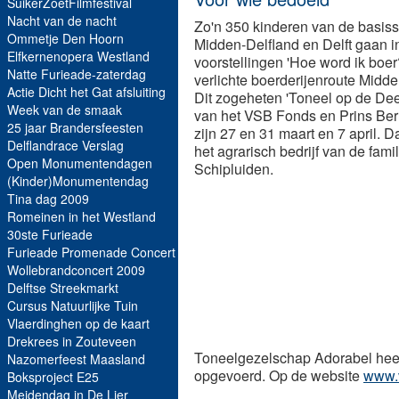
SuikerZoetFilmfestival
Nacht van de nacht
Zo'n 350 kinderen van de basis
Ommetje Den Hoorn
Midden-Delfland en Delft gaan in
Elfkernenopera Westland
voorstellingen 'Hoe word ik boer
Natte Furieade-zaterdag
verlichte boerderijenroute Midde
Actie Dicht het Gat afsluiting
Dit zogeheten 'Toneel op de Deel
Week van de smaak
van het VSB Fonds en Prins Ber
25 jaar Brandersfeesten
zijn 27 en 31 maart en 7 april.
Delflandrace Verslag
het agrarisch bedrijf van de fa
Open Monumentendagen
Schipluiden.
(Kinder)Monumentendag
Tina dag 2009
Romeinen in het Westland
30ste Furieade
Furieade Promenade Concert
Wollebrandconcert 2009
Delftse Streekmarkt
Cursus Natuurlijke Tuin
Vlaerdinghen op de kaart
Drekrees in Zouteveen
Toneelgezelschap Adorabel heeft 
Nazomerfeest Maasland
opgevoerd. Op de website
www.v
Boksproject E25
Meidendag in De Lier